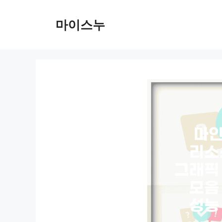
컨
텐
마이스누
츠
로
건
너
뛰
기