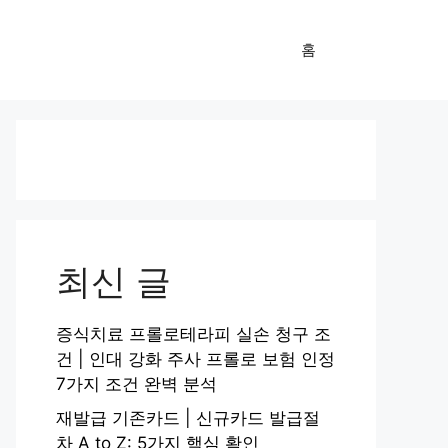
홈
최신 글
증식치료 프롤로테라피 실손 청구 조
건 | 인대 강화 주사 프롤로 보험 인정
7가지 조건 완벽 분석
재발급 기존카드 | 신규카드 발급절
차 A to Z: 5가지 핵심 확인