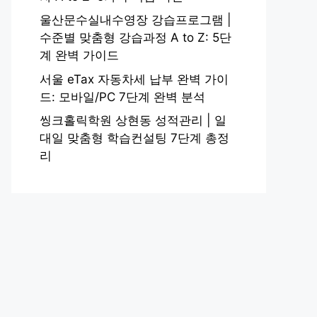
울산문수실내수영장 강습프로그램 |
수준별 맞춤형 강습과정 A to Z: 5단
계 완벽 가이드
서울 eTax 자동차세 납부 완벽 가이
드: 모바일/PC 7단계 완벽 분석
씽크홀릭학원 상현동 성적관리 | 일
대일 맞춤형 학습컨설팅 7단계 총정
리