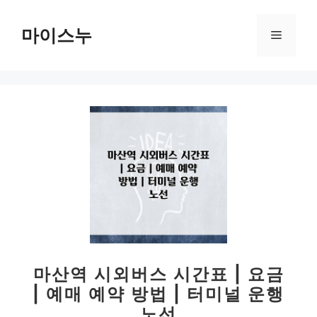
컨
텐
마이스누
메
츠
로
뉴
건
너
뛰
기
마산역 시외버스 시간표 | 요금
| 예매 예약 방법 | 터미널 운행
노선