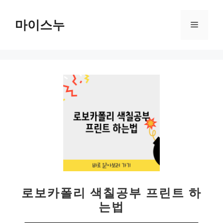
컨
텐
마이스누
메
츠
로
뉴
건
너
뛰
기
로보카폴리 색칠공부 프린트 하
는법