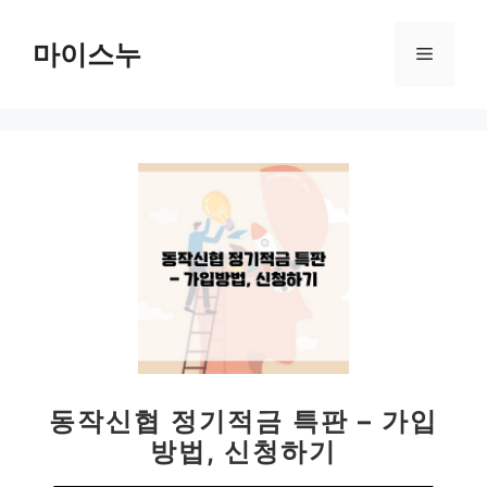
컨
텐
마이스누
메
츠
로
뉴
건
너
뛰
기
동작신협 정기적금 특판 – 가입
방법, 신청하기