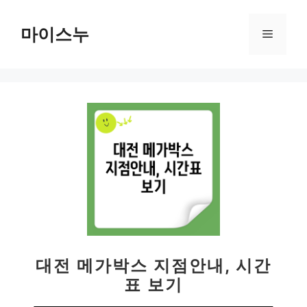
컨
텐
마이스누
메
츠
로
뉴
건
너
뛰
기
대전 메가박스 지점안내, 시간
표 보기