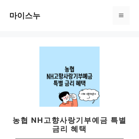
컨
텐
마이스누
메
츠
로
뉴
건
너
뛰
기
농협 NH고향사랑기부예금 특별
금리 혜택