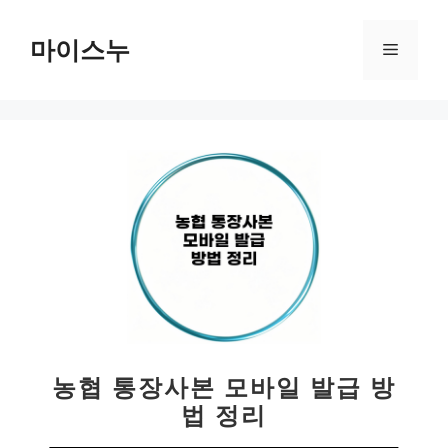
컨
텐
마이스누
메
츠
로
뉴
건
너
뛰
기
농협 통장사본 모바일 발급 방
법 정리