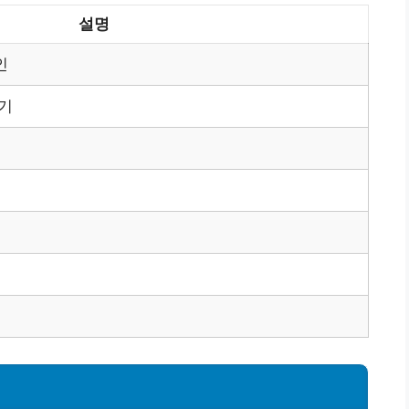
설명
인
기