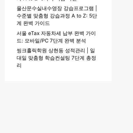
울산문수실내수영장 강습프로그램 |
수준별 맞춤형 강습과정 A to Z: 5단
계 완벽 가이드
서울 eTax 자동차세 납부 완벽 가이
드: 모바일/PC 7단계 완벽 분석
씽크홀릭학원 상현동 성적관리 | 일
대일 맞춤형 학습컨설팅 7단계 총정
리