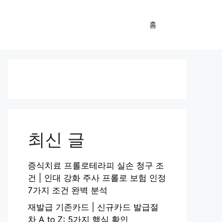
홈
최신 글
증식치료 프롤로테라피 실손 청구 조
건 | 인대 강화 주사 프롤로 보험 인정
7가지 조건 완벽 분석
재발급 기존카드 | 신규카드 발급절
차 A to Z: 5가지 핵심 확인