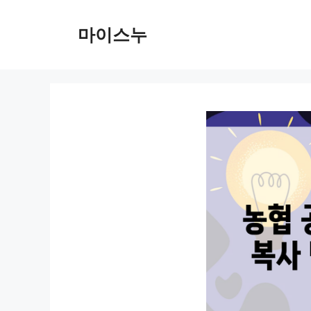
컨
텐
마이스누
츠
로
건
너
뛰
기