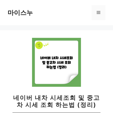
컨
텐
마이스누
메
츠
로
뉴
건
너
뛰
기
네이버 내차 시세조회 및 중고
차 시세 조회 하는법 (정리)