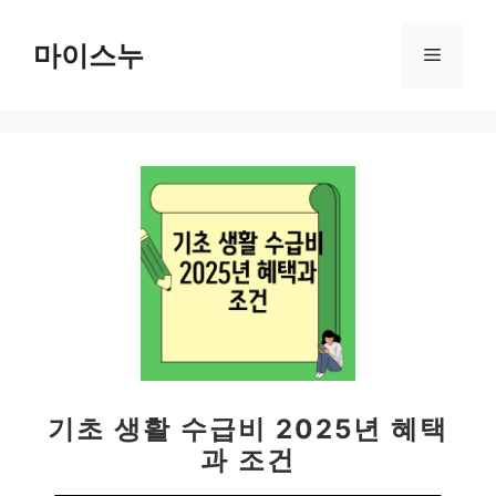
컨
텐
마이스누
메
츠
로
뉴
건
너
뛰
기
기초 생활 수급비 2025년 혜택
과 조건