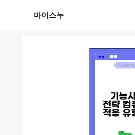
컨
텐
마이스누
츠
로
건
너
뛰
기