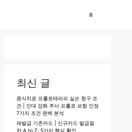
홈
최신 글
증식치료 프롤로테라피 실손 청구 조
건 | 인대 강화 주사 프롤로 보험 인정
7가지 조건 완벽 분석
재발급 기존카드 | 신규카드 발급절
차 A to Z: 5가지 핵심 확인