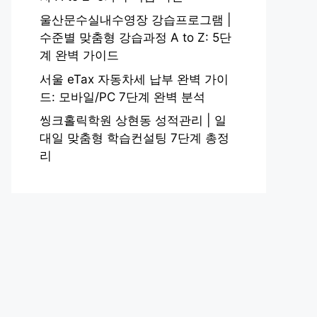
울산문수실내수영장 강습프로그램 |
수준별 맞춤형 강습과정 A to Z: 5단
계 완벽 가이드
서울 eTax 자동차세 납부 완벽 가이
드: 모바일/PC 7단계 완벽 분석
씽크홀릭학원 상현동 성적관리 | 일
대일 맞춤형 학습컨설팅 7단계 총정
리