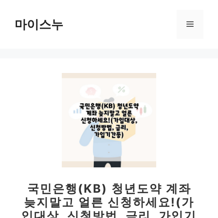
컨
텐
마이스누
메
츠
로
뉴
건
너
뛰
기
국민은행(KB) 청년도약 계좌
늦지말고 얼른 신청하세요!(가
입대상, 신청방법, 금리, 가입기