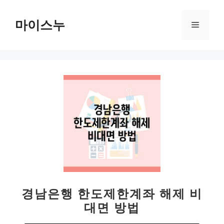
컨
텐
마이스누
메
츠
로
뉴
건
너
뛰
기
경남은행 한도제한계좌 해제 비
대면 방법