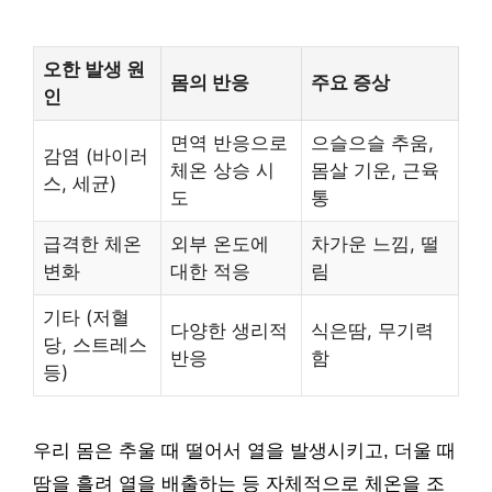
오한 발생 원
몸의 반응
주요 증상
인
면역 반응으로
으슬으슬 추움,
감염 (바이러
체온 상승 시
몸살 기운, 근육
스, 세균)
도
통
급격한 체온
외부 온도에
차가운 느낌, 떨
변화
대한 적응
림
기타 (저혈
다양한 생리적
식은땀, 무기력
당, 스트레스
반응
함
등)
우리 몸은 추울 때 떨어서 열을 발생시키고, 더울 때
땀을 흘려 열을 배출하는 등 자체적으로 체온을 조