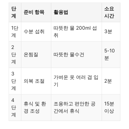
단
소요
준비 항목
활용법
계
시간
1단
따뜻한 물 200ml 섭
수분 섭취
3분
계
취
2
5-10
단
온찜질
따뜻한 물수건
분
계
3
가벼운 옷 여러 겹 입
단
의복 조절
2분
기
계
4
휴식 및 환
조용하고 편안한 공
15분
단
경 조성
간에서 휴식
이상
계