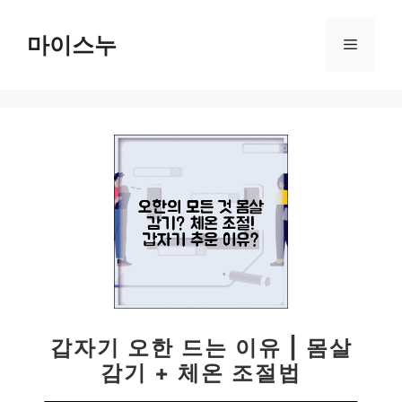
컨
텐
마이스누
메
츠
로
뉴
건
너
뛰
기
갑자기 오한 드는 이유 | 몸살
감기 + 체온 조절법