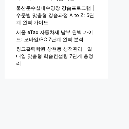
울산문수실내수영장 강습프로그램 |
수준별 맞춤형 강습과정 A to Z: 5단
계 완벽 가이드
서울 eTax 자동차세 납부 완벽 가이
드: 모바일/PC 7단계 완벽 분석
씽크홀릭학원 상현동 성적관리 | 일
대일 맞춤형 학습컨설팅 7단계 총정
리