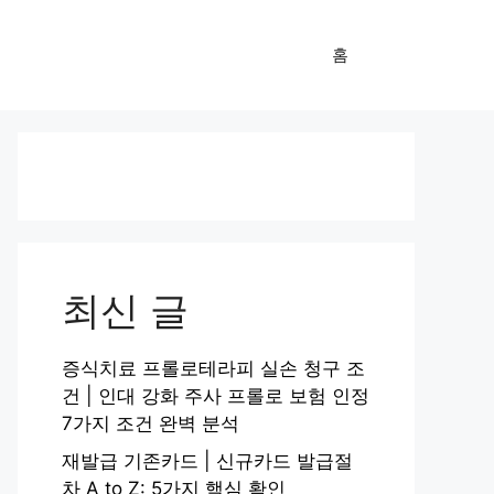
홈
최신 글
증식치료 프롤로테라피 실손 청구 조
건 | 인대 강화 주사 프롤로 보험 인정
7가지 조건 완벽 분석
재발급 기존카드 | 신규카드 발급절
차 A to Z: 5가지 핵심 확인