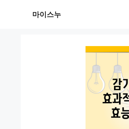
컨
텐
마이스누
츠
로
건
너
뛰
기