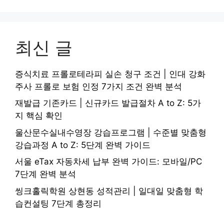
최신 글
증식치료 프롤로테라피 실손 청구 조건 | 인대 강화
주사 프롤로 보험 인정 7가지 조건 완벽 분석
재발급 기존카드 | 신규카드 발급절차 A to Z: 5가
지 핵심 확인
울산문수실내수영장 강습프로그램 | 수준별 맞춤형
강습과정 A to Z: 5단계 완벽 가이드
서울 eTax 자동차세 납부 완벽 가이드: 모바일/PC
7단계 완벽 분석
씽크홀릭학원 상현동 성적관리 | 일대일 맞춤형 학
습컨설팅 7단계 총정리