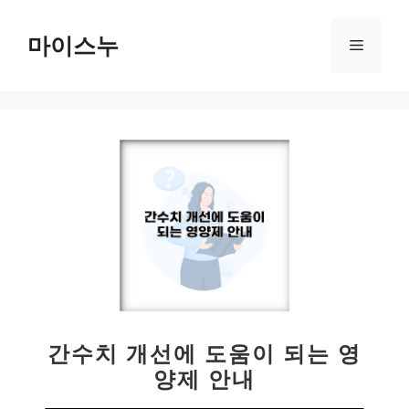
컨
텐
마이스누
메
츠
로
뉴
건
너
뛰
기
간수치 개선에 도움이 되는 영
양제 안내